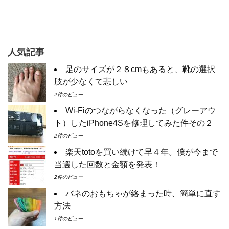
人気記事
足のサイズが２８cmもあると、靴の選択
肢が少なくて悲しい
2件のビュー
Wi-Fiのつながらなくなった（グレーアウ
ト）したiPhone4Sを修理してみた件その２
2件のビュー
楽天totoを買い続けて早４年。僕が今まで
当選した回数と金額を発表！
2件のビュー
バネのおもちゃが絡まった時、簡単に直す
方法
1件のビュー