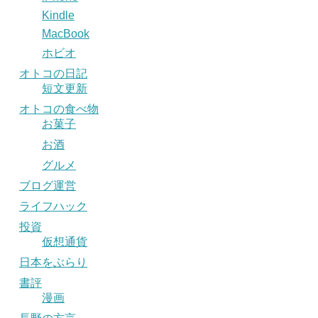
Kindle
MacBook
ホビオ
オトコの日記
短文更新
オトコの食べ物
お菓子
お酒
グルメ
ブログ運営
ライフハック
投資
仮想通貨
日本をぶらり
書評
漫画