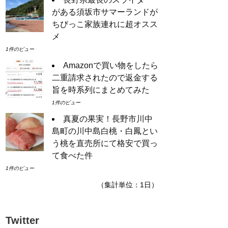
がある須坂市サマーランドが
ちびっこ家族連れに超オスス
メ
1件のビュー
Amazonで買い物をしたら
二重請求されたので返金する
旨を時系列にまとめてみた
1件のビュー
真夏の果実！長野市川中
島町の川中島白桃・白鳳とい
う桃を直売所にて格安で買っ
て食べた件
1件のビュー
（集計単位：1日）
Twitter