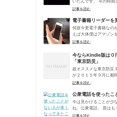
いたんです。 今の時期
記事を読む
電子書籍リーダーを
何故今更電子書籍なの
えば大体僕はアマゾンを
記事を読む
今ならKindle版
「東京防災」
超オススメな東京防災
が２０１５年９月に都民
記事を読む
公衆電話を使ったこ
今は見かけることが少
ね。公衆電話。 昔はも
記事を読む