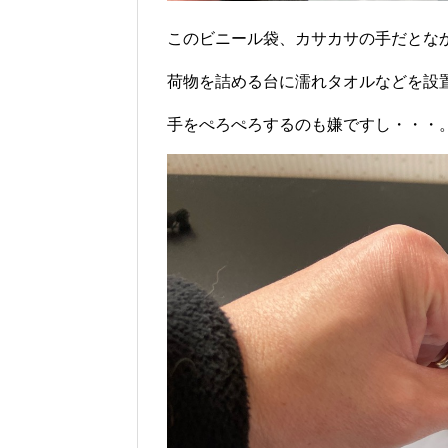
このビニール袋、カサカサの手だとな
荷物を詰める台に濡れタオルなどを設
手をぺろぺろするのも嫌ですし・・・