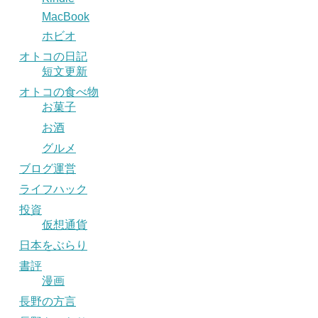
MacBook
ホビオ
オトコの日記
短文更新
オトコの食べ物
お菓子
お酒
グルメ
ブログ運営
ライフハック
投資
仮想通貨
日本をぶらり
書評
漫画
長野の方言