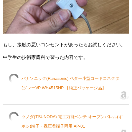
もし、接触の悪いコンセントがあったらお試しください。
中学生の技術家庭科で習った内容です。
パナソニック(Panasonic) ベター小型コードコネクタ
(グレー)/P WH4515HP 【純正パッケージ品】
ツノダ(TSUNODA) 電工万能ペンチ オープンバレル(ギ
ボシ)端子・裸圧着端子両用 AP-01