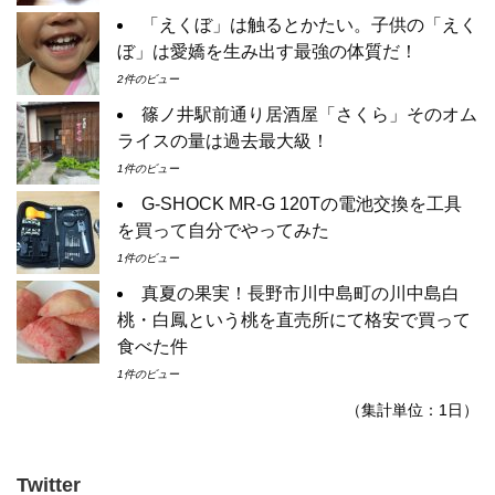
「えくぼ」は触るとかたい。子供の「えく
ぼ」は愛嬌を生み出す最強の体質だ！
2件のビュー
篠ノ井駅前通り居酒屋「さくら」そのオム
ライスの量は過去最大級！
1件のビュー
G-SHOCK MR-G 120Tの電池交換を工具
を買って自分でやってみた
1件のビュー
真夏の果実！長野市川中島町の川中島白
桃・白鳳という桃を直売所にて格安で買って
食べた件
1件のビュー
（集計単位：1日）
Twitter