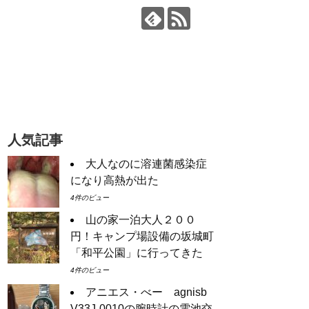
人気記事
大人なのに溶連菌感染症
になり高熱が出た
4件のビュー
山の家一泊大人２００
円！キャンプ場設備の坂城町
「和平公園」に行ってきた
4件のビュー
アニエス・べー agnisb
V33J-0010の腕時計の電池交