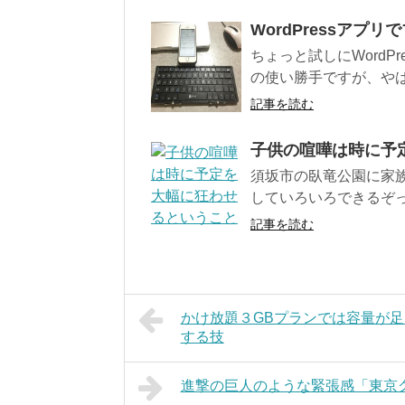
WordPressア
ちょっと試しにWordP
の使い勝手ですが、やは
記事を読む
子供の喧嘩は時に予
須坂市の臥竜公園に家
していろいろできるぞっ
記事を読む
かけ放題３GBプランでは容量が
する技
進撃の巨人のような緊張感「東京