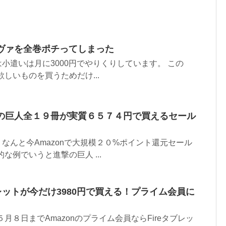
でエヴァを全巻ポチってしまった
は小遣いは月に3000円でやりくりしています。 この
欲しいものを買うためだけ...
進撃の巨人全１９冊が実質６５７４円で買えるセール
ル なんと今Amazonで大規模２０%ポイント還元セール
な例でいうと進撃の巨人 ...
タブレットが今だけ3980円で買える！プライム会員に
月８日までAmazonのプライム会員ならFireタブレッ