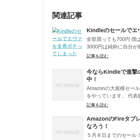
関連記事
Kindleのセール
全部買っても700円 僕
3000円は純粋に自分が
記事を読む
今ならKindleで
中！
Amazonの大規模セー
をやっています。 代表的
記事を読む
AmazonのFire
なろう！
５月８日までのセール ５