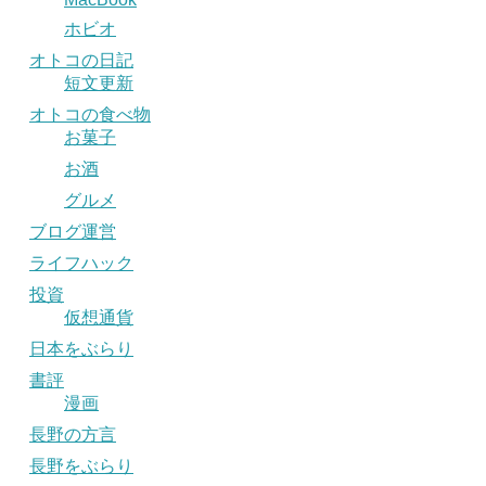
ホビオ
オトコの日記
短文更新
オトコの食べ物
お菓子
お酒
グルメ
ブログ運営
ライフハック
投資
仮想通貨
日本をぶらり
書評
漫画
長野の方言
長野をぶらり