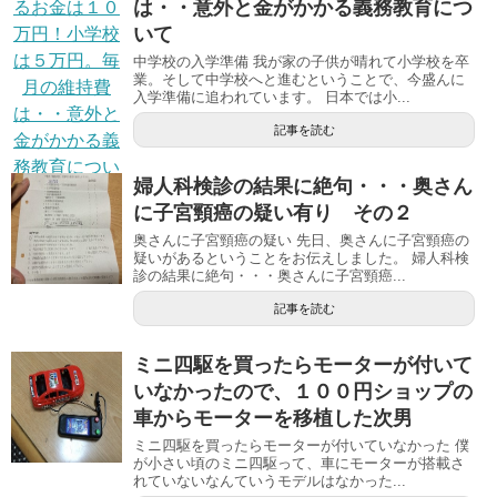
は・・意外と金がかかる義務教育につ
いて
中学校の入学準備 我が家の子供が晴れて小学校を卒
業。そして中学校へと進むということで、今盛んに
入学準備に追われています。 日本では小...
記事を読む
婦人科検診の結果に絶句・・・奥さん
に子宮頸癌の疑い有り その２
奥さんに子宮頸癌の疑い 先日、奥さんに子宮頸癌の
疑いがあるということをお伝えしました。 婦人科検
診の結果に絶句・・・奥さんに子宮頸癌...
記事を読む
ミニ四駆を買ったらモーターが付いて
いなかったので、１００円ショップの
車からモーターを移植した次男
ミニ四駆を買ったらモーターが付いていなかった 僕
が小さい頃のミニ四駆って、車にモーターが搭載さ
れていないなんていうモデルはなかった...