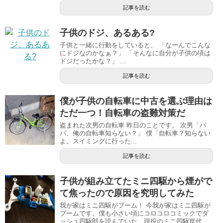
記事を読む
子供のドジ、あるある?
子供と一緒に行動をしていると、 「なーんでこんな
にドジなのかなぁ？」 「そんなに自分が子供の頃は
ドジだったかな？」 ...
記事を読む
僕が子供の自転車に中古を選ぶ理由は
ただ一つ！自転車の盗難対策だ
盗まれた次男の自転車 昨日のことです。 次男「パ
パ、俺の自転車知らない？」 僕「自転車？知らない
よ。スイミングに行った...
記事を読む
子供が組み立てたミニ四駆から煙がで
て焦ったので原因を究明してみた
我が家はミニ四駆がブーム！ 今我が家はミニ四駆が
ブームです。僕も小さい頃にコロコロコミックでダ
ッシュ四駆郎を読んでいた、現役のミニ四駆世代...