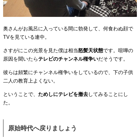
奥さんがお風呂に入っている間に勃発して、何食わぬ顔で
TVを見ている連中。
さすがにこの光景を見た僕は相当
怒髪天状態
です。喧嘩の
原因を聞いたら
テレビのチャンネル権争い
だそうです。
彼らは頻繁にチャンネル権争いをしているので、下の子供
二人の教育上よくない。
ということで、
ためしにテレビを撤去
してみることにし
た。
原始時代へ戻りましょう