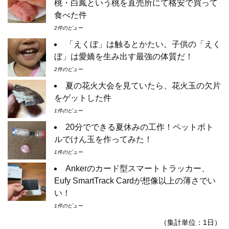
桃・白鳳という桃を直売所にて格安で買って
食べた件
2件のビュー
「えくぼ」は触るとかたい。子供の「えく
ぼ」は愛嬌を生み出す最強の体質だ！
2件のビュー
夏の花火大会を見ていたら、花火玉の欠片
をゲットした件
1件のビュー
20分でできる夏休みの工作！ペットボト
ルでけん玉を作ってみた！
1件のビュー
Ankerのカード型スマートトラッカー、
Eufy SmartTrack Cardが想像以上の薄さでい
い！
1件のビュー
（集計単位：1日）