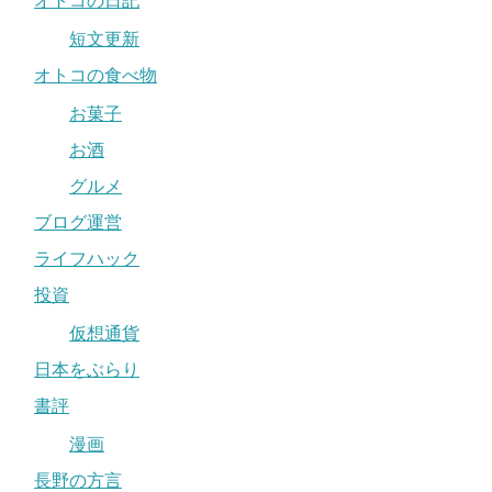
オトコの日記
短文更新
オトコの食べ物
お菓子
お酒
グルメ
ブログ運営
ライフハック
投資
仮想通貨
日本をぶらり
書評
漫画
長野の方言