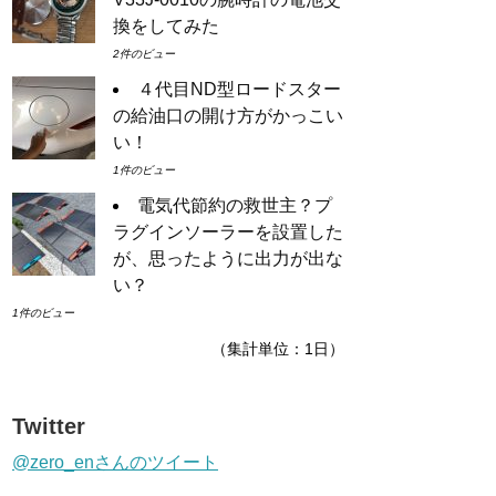
換をしてみた
2件のビュー
４代目ND型ロードスター
の給油口の開け方がかっこい
い！
1件のビュー
電気代節約の救世主？プ
ラグインソーラーを設置した
が、思ったように出力が出な
い？
1件のビュー
（集計単位：1日）
Twitter
@zero_enさんのツイート