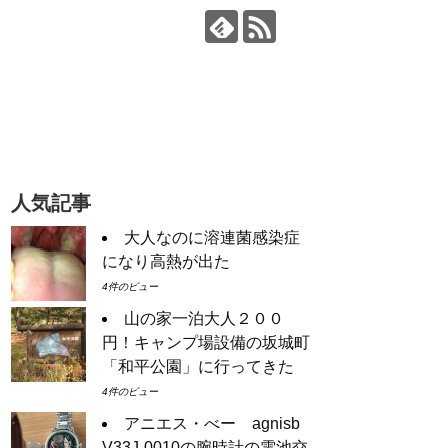
人気記事
大人なのに溶連菌感染症
になり高熱が出た
4件のビュー
山の家一泊大人２００
円！キャンプ場設備の坂城町
「和平公園」に行ってきた
4件のビュー
アニエス・べー agnisb
V33J-0010の腕時計の電池交