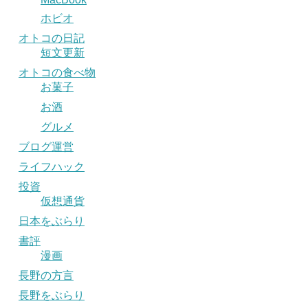
ホビオ
オトコの日記
短文更新
オトコの食べ物
お菓子
お酒
グルメ
ブログ運営
ライフハック
投資
仮想通貨
日本をぶらり
書評
漫画
長野の方言
長野をぶらり