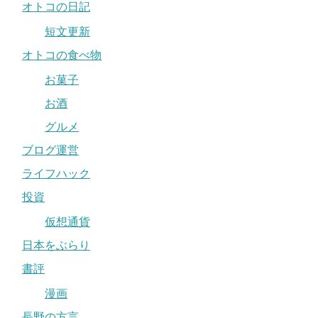
オトコの日記
短文更新
オトコの食べ物
お菓子
お酒
グルメ
ブログ運営
ライフハック
投資
仮想通貨
日本をぶらり
書評
漫画
長野の方言