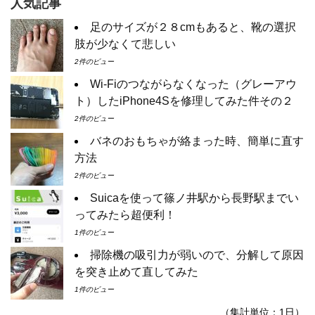
人気記事
足のサイズが２８cmもあると、靴の選択
肢が少なくて悲しい
2件のビュー
Wi-Fiのつながらなくなった（グレーアウ
ト）したiPhone4Sを修理してみた件その２
2件のビュー
バネのおもちゃが絡まった時、簡単に直す
方法
2件のビュー
Suicaを使って篠ノ井駅から長野駅までい
ってみたら超便利！
1件のビュー
掃除機の吸引力が弱いので、分解して原因
を突き止めて直してみた
1件のビュー
（集計単位：1日）