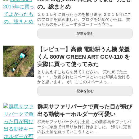
の。総まとめ
２０１５年に買ったものを振り返る ２０１５年にこ
のブログを始めました。ブログを始めてからは、買
ったものをレビューするコーナーも立ち...
記事を読む
【レビュー】高儀 電動耕うん機 菜援
くん 800W GREEN ART GCV-110 を
実際に買って使ってみた
とりあえずこちらを見てください。 荒れ果てた土
地・・。放置されたスペースといった印象を受ける
かと思います。 が、ここのスペースっ...
記事を読む
群馬サファリパークで買った目が飛び
出る動物キーホルダーが可愛い
群馬サファリパークのお土産 この前群馬サファリパ
ークに家族で日帰り旅行に行きました。 帰りに定番
のお土産を買っていこう！とい...