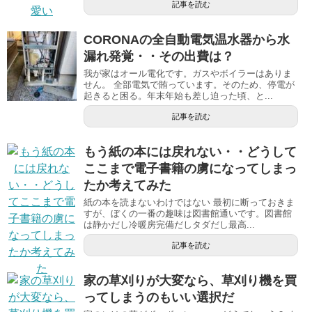
記事を読む
CORONAの全自動電気温水器から水
漏れ発覚・・その出費は？
我が家はオール電化です。ガスやボイラーはありま
せん。 全部電気で賄っています。そのため、停電が
起きると困る。年末年始も差し迫った頃、と...
記事を読む
もう紙の本には戻れない・・どうして
ここまで電子書籍の虜になってしまっ
たか考えてみた
紙の本を読まないわけではない 最初に断っておきま
すが、ぼくの一番の趣味は図書館通いです。図書館
は静かだし冷暖房完備だしタダだし最高...
記事を読む
家の草刈りが大変なら、草刈り機を買
ってしまうのもいい選択だ