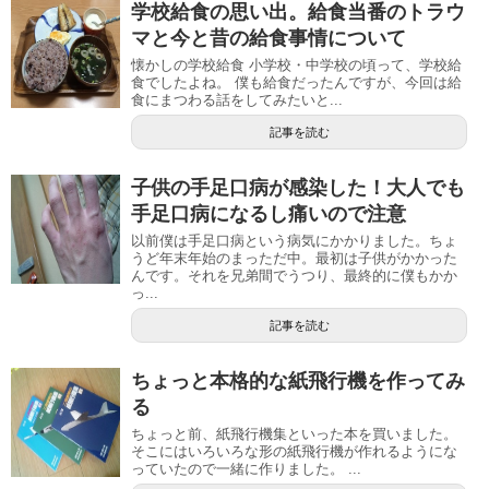
学校給食の思い出。給食当番のトラウ
マと今と昔の給食事情について
懐かしの学校給食 小学校・中学校の頃って、学校給
食でしたよね。 僕も給食だったんですが、今回は給
食にまつわる話をしてみたいと...
記事を読む
子供の手足口病が感染した！大人でも
手足口病になるし痛いので注意
以前僕は手足口病という病気にかかりました。ちょ
うど年末年始のまっただ中。最初は子供がかかった
んです。それを兄弟間でうつり、最終的に僕もかか
っ...
記事を読む
ちょっと本格的な紙飛行機を作ってみ
る
ちょっと前、紙飛行機集といった本を買いました。
そこにはいろいろな形の紙飛行機が作れるようにな
っていたので一緒に作りました。 ...