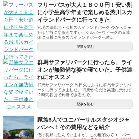
フリーパスが大人１８００円！安い割
に小学生高学年まで楽しめる渋川スカ
イランドパークに行ってきた
穴場の遊園地・渋川スカイランドパーク 今から１ヶ
月ほど前になるんですが、シルバーウィークの５連
休に渋川にあるスカイランドパークへ遊...
記事を読む
群馬サファリパークに行ったら、ライ
オンが無防備な姿で寝ていた。子供連
れにオススメ
群馬サファリパーク 昨日久しぶりに群馬サファリパ
ークに行ってきました。 長野からだと高速に乗れば
２時間程度で到着できるので、...
記事を読む
家族6人でユニバーサルスタジオジャ
パンへ！その費用などを紹介
僕は長野に住んでいますが、この度初めてユニバー