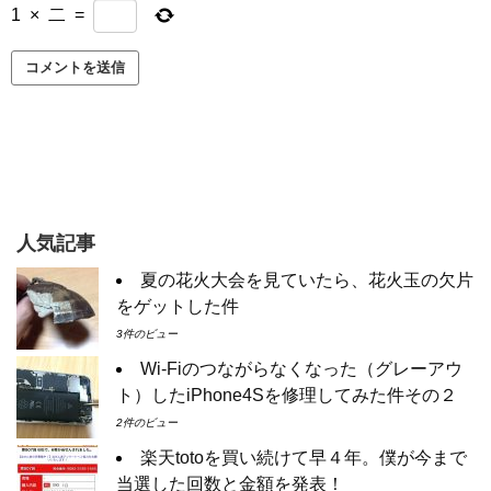
1
×
二
=
人気記事
夏の花火大会を見ていたら、花火玉の欠片
をゲットした件
3件のビュー
Wi-Fiのつながらなくなった（グレーアウ
ト）したiPhone4Sを修理してみた件その２
2件のビュー
楽天totoを買い続けて早４年。僕が今まで
当選した回数と金額を発表！