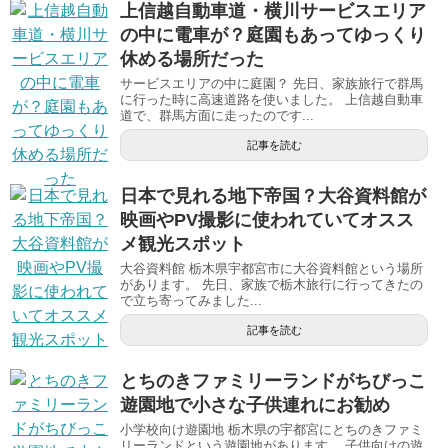
上信越自動車道・横川サービスエリア
の中に電車が？庭園もあってゆっくり
休める場所だった
サービスエリアの中に庭園？ 先日、家族旅行で群馬
に行った時に高速道路を使いました。 上信越自動車
道で、群馬方面に走ったのです...
記事を読む
日本で見れる地下帝国？大谷資料館が
映画やPV撮影に使われていてオスス
メ観光スポット
大谷資料館 栃木県宇都宮市に大谷資料館という場所
があります。 先日、家族で栃木旅行に行ってきたの
で立ち寄ってみました...
記事を読む
とちのきファミリーランドがちびっこ
遊園地で小さな子供連れにお勧め
小学校向け遊園地 栃木県の宇都宮にとちのきファミ
リーランドという遊園地があります。 子供向けの遊