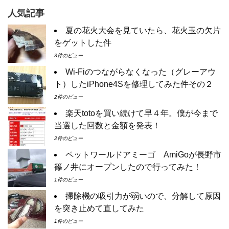
人気記事
夏の花火大会を見ていたら、花火玉の欠片
をゲットした件
3件のビュー
Wi-Fiのつながらなくなった（グレーアウ
ト）したiPhone4Sを修理してみた件その２
2件のビュー
楽天totoを買い続けて早４年。僕が今まで
当選した回数と金額を発表！
2件のビュー
ペットワールドアミーゴ AmiGoが長野市
篠ノ井にオープンしたので行ってみた！
1件のビュー
掃除機の吸引力が弱いので、分解して原因
を突き止めて直してみた
1件のビュー