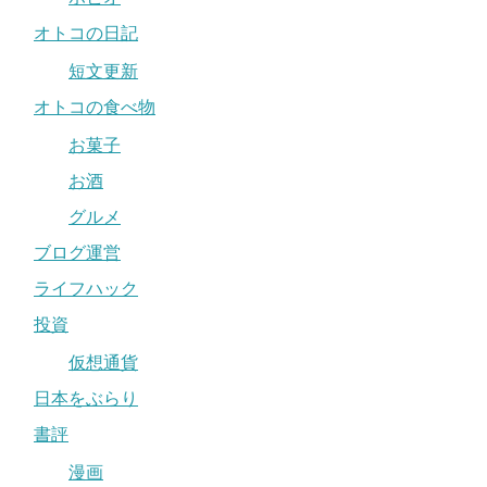
オトコの日記
短文更新
オトコの食べ物
お菓子
お酒
グルメ
ブログ運営
ライフハック
投資
仮想通貨
日本をぶらり
書評
漫画