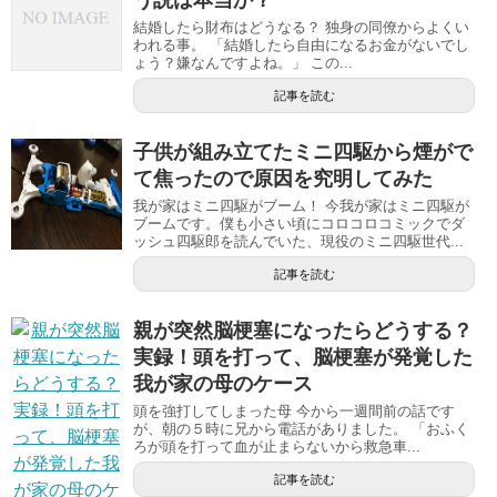
結婚したら財布はどうなる？ 独身の同僚からよくい
われる事。 「結婚したら自由になるお金がないでし
ょう？嫌なんですよね。」 この...
記事を読む
子供が組み立てたミニ四駆から煙がで
て焦ったので原因を究明してみた
我が家はミニ四駆がブーム！ 今我が家はミニ四駆が
ブームです。僕も小さい頃にコロコロコミックでダ
ッシュ四駆郎を読んでいた、現役のミニ四駆世代...
記事を読む
親が突然脳梗塞になったらどうする？
実録！頭を打って、脳梗塞が発覚した
我が家の母のケース
頭を強打してしまった母 今から一週間前の話です
が、朝の５時に兄から電話がありました。 「おふく
ろが頭を打って血が止まらないから救急車...
記事を読む