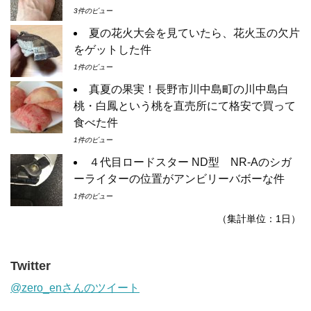
3件のビュー
夏の花火大会を見ていたら、花火玉の欠片
をゲットした件
1件のビュー
真夏の果実！長野市川中島町の川中島白
桃・白鳳という桃を直売所にて格安で買って
食べた件
1件のビュー
４代目ロードスター ND型 NR-Aのシガ
ーライターの位置がアンビリーバボーな件
1件のビュー
（集計単位：1日）
Twitter
@zero_enさんのツイート