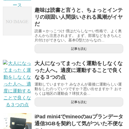
趣味は読書と言うと、ちょっとインテ
リの頭固い人間扱いされる風潮がイヤ
だ
読書＝かっこつけ 僕はだらしなーい性格で、よく奥
さんから注意されます。 まず、部屋などをきちんと
片付けができない。基本O型だからなの...
記事を読む
大人になってまったく運動をしなくな
った人へ。適度に運動することで良く
なる３つの点
運動していますか？ みなさんが最後に運動らしい運
動をしたのっていつですか？思い出せますか？ おそ
らくは地区の運動会？球技大会...
記事を読む
iPad mini4でmineoのauプランデータ
通信3GBを契約して気がついた不便な