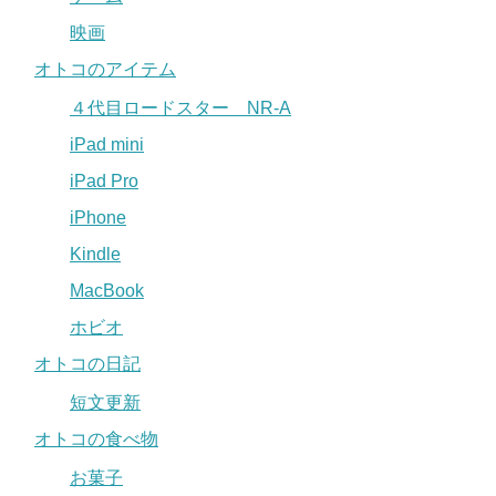
映画
オトコのアイテム
４代目ロードスター NR-A
iPad mini
iPad Pro
iPhone
Kindle
MacBook
ホビオ
オトコの日記
短文更新
オトコの食べ物
お菓子