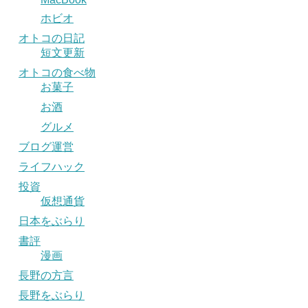
ホビオ
オトコの日記
短文更新
オトコの食べ物
お菓子
お酒
グルメ
ブログ運営
ライフハック
投資
仮想通貨
日本をぶらり
書評
漫画
長野の方言
長野をぶらり