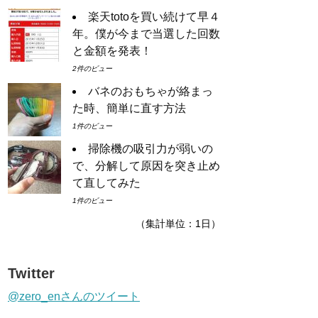
楽天totoを買い続けて早４
年。僕が今まで当選した回数
と金額を発表！
2件のビュー
バネのおもちゃが絡まっ
た時、簡単に直す方法
1件のビュー
掃除機の吸引力が弱いの
で、分解して原因を突き止め
て直してみた
1件のビュー
（集計単位：1日）
Twitter
@zero_enさんのツイート