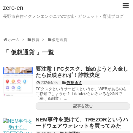
zero-en
長野市在住イクメンエンジニアの地域・ガジェット・育児ブログ
ホーム
投資
仮想通貨
「 仮想通貨 」一覧
要注意！FCタスク、始めようと入金し
たら反映されず！詐欺決定
2024/4/25
仮想通貨
FCタスクというサービスというか、WEBがあるのを
ご存知でしょうか？ TikTokやらいろいろなSNSで
「稼げる副業」 ...
記事を読む
NEM事件を受けて、TREZORというハ
ードウェアウォレットを買ってみた