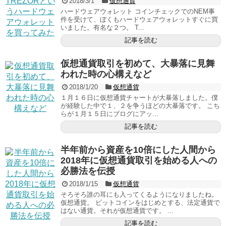
2018/3/1
仮想通貨
ハードウェアウォレット コインチェックでのNEM事
件を受けて、ぼくもハードウェアウォレットすぐに買
いました。有名な２つ。 T...
記事を読む
仮想通貨取引を初めて、大暴落に見舞
われた時の心構えなど
2018/1/20
仮想通貨
１月１６日に仮想通貨チャートが大暴落しました。僕
が経験した中で１、２を争うほどの大暴落です。 こち
らが１月１５日にブログにアッ...
記事を読む
半年前から資産を10倍にした人間から
2018年に仮想通貨取引を始める人への
必勝法を伝授
2018/1/15
仮想通貨
そろそろ誰の耳にも入ってくるようになりましたね。
仮想通貨。 ビットコインをはじめとする、法定通貨で
はない通貨。それが仮想通貨です。 ...
記事を読む