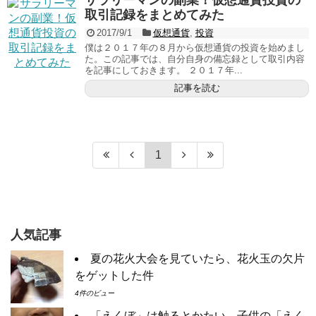
サラリーマンの副業！仮想通貨投資の
取引記録をまとめてみた
2017/9/1
仮想通貨
,
投資
僕は２０１７年の８月から仮想通貨の投資を始めまし
た。この記事では、自分自身の備忘録として取引内容
を記事にしておきます。 ２０１７年...
記事を読む
1
人気記事
夏の花火大会を見ていたら、花火玉の欠片
をゲットした件
4件のビュー
「えくぼ」は触るとかたい。子供の「えく