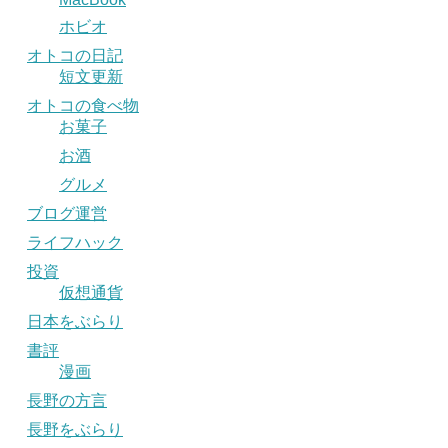
ホビオ
オトコの日記
短文更新
オトコの食べ物
お菓子
お酒
グルメ
ブログ運営
ライフハック
投資
仮想通貨
日本をぶらり
書評
漫画
長野の方言
長野をぶらり