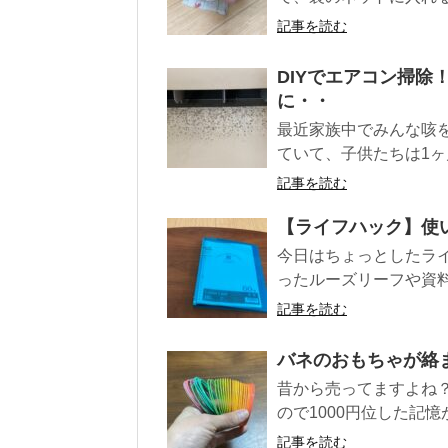
記事を読む
DIYでエアコン掃
に・・
最近家族中でみんな咳
ていて、子供たちは1ヶ
記事を読む
【ライフハック】使
今日はちょっとしたラ
ったルーズリーフや資料
記事を読む
バネのおもちゃが絡
昔から売ってますよね
ので1000円位した記憶が
記事を読む