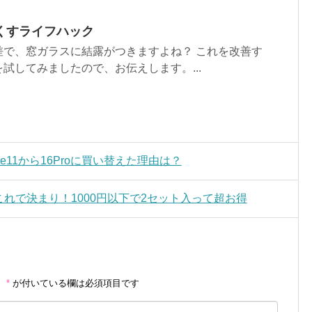
くすライフハック
差で、窓ガラスに結露がつきますよね？ これを改善す
試してみましたので、お伝えします。...
hone11から16Proに買い替えた理由は？
ムはこれで決まり！1000円以下で2セット入って超お得
。
*
が付いている欄は必須項目です