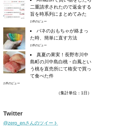
二重請求されたので返金する
旨を時系列にまとめてみた
1件のビュー
バネのおもちゃが絡まっ
た時、簡単に直す方法
1件のビュー
真夏の果実！長野市川中
島町の川中島白桃・白鳳とい
う桃を直売所にて格安で買っ
て食べた件
1件のビュー
（集計単位：1日）
Twitter
@zero_enさんのツイート