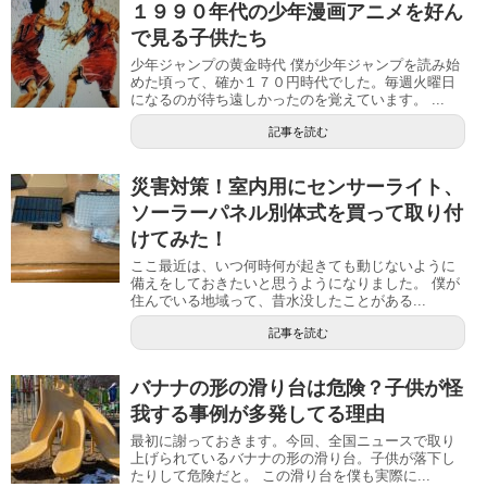
１９９０年代の少年漫画アニメを好ん
で見る子供たち
少年ジャンプの黄金時代 僕が少年ジャンプを読み始
めた頃って、確か１７０円時代でした。毎週火曜日
になるのが待ち遠しかったのを覚えています。 ...
記事を読む
災害対策！室内用にセンサーライト、
ソーラーパネル別体式を買って取り付
けてみた！
ここ最近は、いつ何時何が起きても動じないように
備えをしておきたいと思うようになりました。 僕が
住んでいる地域って、昔水没したことがある...
記事を読む
バナナの形の滑り台は危険？子供が怪
我する事例が多発してる理由
最初に謝っておきます。今回、全国ニュースで取り
上げられているバナナの形の滑り台。子供が落下し
たりして危険だと。 この滑り台を僕も実際に...