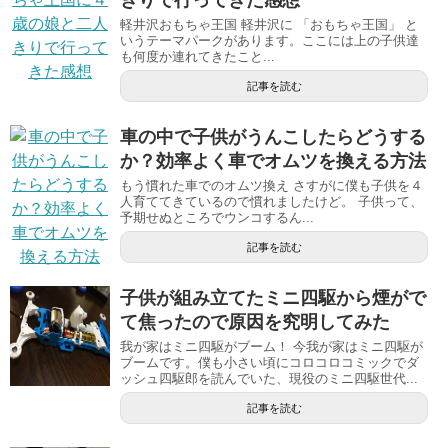
軽井沢おもちゃ王国 軽井沢に 「おもちゃ王国」 と
いうテーマパークがあります。ここには上の子供達
も何度か連れてきたこと...
記事を読む
車の中で子供がうんこしたらどうする
か？効率よく車でオムツを換える方法
もう慣れた車でのオムツ換え さすがに僕も子供を４
人育ててきているので慣れましたけど。 子供って、
予期せぬところでウンコするん...
記事を読む
子供が組み立てたミニ四駆から煙がで
て焦ったので原因を究明してみた
我が家はミニ四駆がブーム！ 今我が家はミニ四駆が
ブームです。僕も小さい頃にコロコロコミックでダ
ッシュ四駆郎を読んでいた、現役のミニ四駆世代...
記事を読む