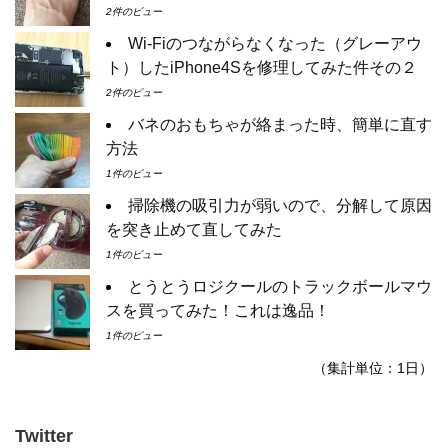
2件のビュー
Wi-Fiのつながらなくなった（グレーアウ
ト）したiPhone4Sを修理してみた件その２
2件のビュー
バネのおもちゃが絡まった時、簡単に直す
方法
1件のビュー
掃除機の吸引力が弱いので、分解して原因
を突き止めて直してみた
1件のビュー
とうとうロジクールのトラックボールマウ
スを買ってみた！これは逸品！
1件のビュー
（集計単位：1日）
Twitter