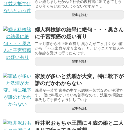
らい経ちましたかね？社会の教科書に出てきてもう
２０年くらい経つんじゃないですか？ ...
記事を読む
婦人科検診の結果に絶句・・・奥さん
に子宮頸癌の疑い有り
二ヶ月前から不正出血有り 奥さんが二ヶ月くらい前
から 「不正出血が度々出る」 と、いうことで婦人科
の検診を受けに行ったんです。...
記事を読む
家族が多いと洗濯が大変。特に靴下が
誰のだかわからない
洗濯が一苦労 家事の中でも結構一苦労なのが洗濯で
す。 僕は料理がいまいち苦手なので、洗濯や掃除は
率先して手伝うようにしていま...
記事を読む
軽井沢おもちゃ王国に４歳の娘と二人
きりで行ってきた感想