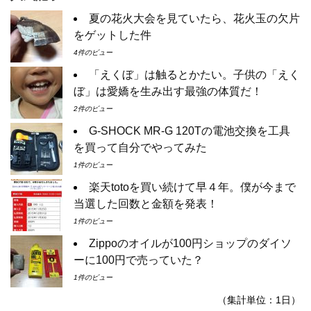
夏の花火大会を見ていたら、花火玉の欠片
をゲットした件
4件のビュー
「えくぼ」は触るとかたい。子供の「えく
ぼ」は愛嬌を生み出す最強の体質だ！
2件のビュー
G-SHOCK MR-G 120Tの電池交換を工具
を買って自分でやってみた
1件のビュー
楽天totoを買い続けて早４年。僕が今まで
当選した回数と金額を発表！
1件のビュー
Zippoのオイルが100円ショップのダイソ
ーに100円で売っていた？
1件のビュー
（集計単位：1日）