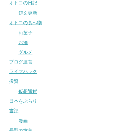
オトコの日記
短文更新
オトコの食べ物
お菓子
お酒
グルメ
ブログ運営
ライフハック
投資
仮想通貨
日本をぶらり
書評
漫画
長野の方言