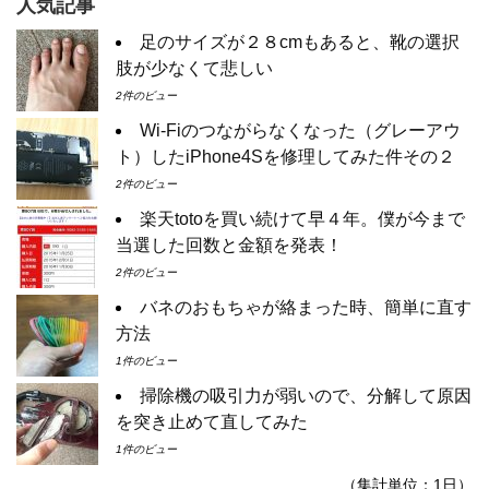
人気記事
足のサイズが２８cmもあると、靴の選択
肢が少なくて悲しい
2件のビュー
Wi-Fiのつながらなくなった（グレーアウ
ト）したiPhone4Sを修理してみた件その２
2件のビュー
楽天totoを買い続けて早４年。僕が今まで
当選した回数と金額を発表！
2件のビュー
バネのおもちゃが絡まった時、簡単に直す
方法
1件のビュー
掃除機の吸引力が弱いので、分解して原因
を突き止めて直してみた
1件のビュー
（集計単位：1日）