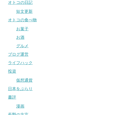
オトコの日記
短文更新
オトコの食べ物
お菓子
お酒
グルメ
ブログ運営
ライフハック
投資
仮想通貨
日本をぶらり
書評
漫画
長野の方言