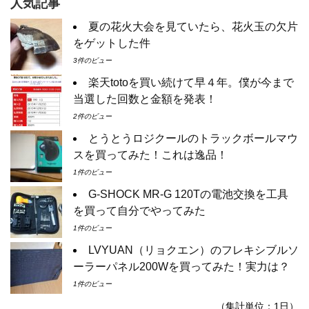
人気記事
夏の花火大会を見ていたら、花火玉の欠片
をゲットした件
3件のビュー
楽天totoを買い続けて早４年。僕が今まで
当選した回数と金額を発表！
2件のビュー
とうとうロジクールのトラックボールマウ
スを買ってみた！これは逸品！
1件のビュー
G-SHOCK MR-G 120Tの電池交換を工具
を買って自分でやってみた
1件のビュー
LVYUAN（リョクエン）のフレキシブルソ
ーラーパネル200Wを買ってみた！実力は？
1件のビュー
（集計単位：1日）